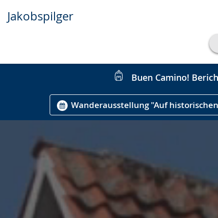
Jakobspilger
Transkript anzeigen
Abspielen
Pausieren
Buen Camino! Bericht
Wanderausstellung "Auf historische