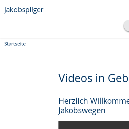
Jakobspilger
Transkript anzeigen
Startseite
Abspielen
Pausieren
Videos in Ge
Herzlich Willkomm
Jakobswegen