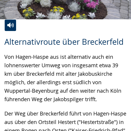
Zur
Aktiviere
Ein
Alternativroute über Breckerfeld
Leichten
Audio-
Video
Sprache
Unterstützung.
in
Von Hagen-Haspe aus ist alternativ auch ein
wechseln.
Deutscher
lohnenswerter Umweg von insgesamt etwa 39
Gebärdensprache
km über Breckerfeld mit alter Jakobuskirche
wird
möglich, der allerdings erst südlich von
angezeigt.
Wuppertal-Beyenburg auf den weiter nach Köln
führenden Weg der Jakobspilger trifft.
Der Weg über Breckerfeld führt von Hagen-Haspe
aus über den Ortsteil Hestert ("Hestertstraße") in
einem Bogen nach Osten ("Kaiser-Friedrich-Pfad",