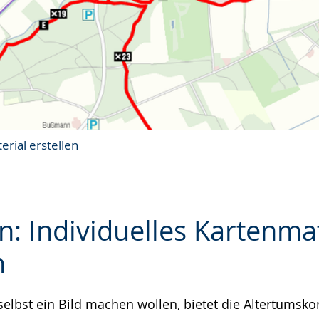
erial erstellen
n: Individuelles Kartenma
n
e
h selbst ein Bild machen wollen, bietet die Altertums