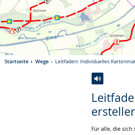
Startseite
Wege
Leitfaden: Individuelles Kartenmat
Zur
Aktiviere
Ein
Leitfade
Leichten
Audio-
Video
Sprache
Unterstützung.
in
erstelle
wechseln.
Deutscher
Gebärdensprach
Für alle, die sic
wird