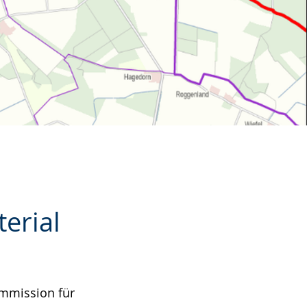
terial
kommission für