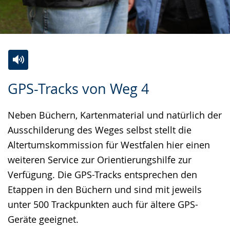
Z
A
E
GPS-Tracks von Weg 4
u
k
i
r
t
n
Neben Büchern, Kartenmaterial und natürlich der
L
i
V
Ausschilderung des Weges selbst stellt die
e
v
i
Altertumskommission für Westfalen hier einen
i
i
d
weiteren Service zur Orientierungshilfe zur
c
e
e
Verfügung. Die GPS-Tracks entsprechen den
h
r
o
Etappen in den Büchern und sind mit jeweils
t
e
i
unter 500 Trackpunkten auch für ältere GPS-
e
A
n
Geräte geeignet.
n
u
D