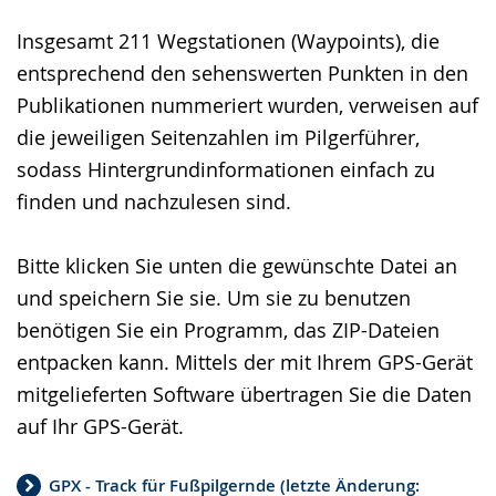
S
d
e
Insgesamt 211 Wegstationen (Waypoints), die
p
i
u
entsprechend den sehenswerten Punkten in den
r
o
t
Publikationen nummeriert wurden, verweisen auf
a
-
s
die jeweiligen Seitenzahlen im Pilgerführer,
c
U
c
sodass Hintergrundinformationen einfach zu
h
n
h
finden und nachzulesen sind.
e
t
e
w
e
r
Bitte klicken Sie unten die gewünschte Datei an
e
r
G
und speichern Sie sie. Um sie zu benutzen
c
s
e
benötigen Sie ein Programm, das ZIP-Dateien
h
t
b
entpacken kann. Mittels der mit Ihrem GPS-Gerät
s
ü
ä
mitgelieferten Software übertragen Sie die Daten
e
t
r
auf Ihr GPS-Gerät.
l
z
d
n
u
e
GPX - Track für Fußpilgernde (letzte Änderung: