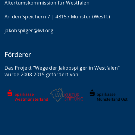
Altertumskommission für Westfalen
z
e
An den Speichern 7 | 48157 Münster (Westf.)
i
jakobspilger@lwl.org
g
t
.
Förderer
Das Projekt "Wege der Jakobspilger in Westfalen"
wurde 2008-2015 gefördert von