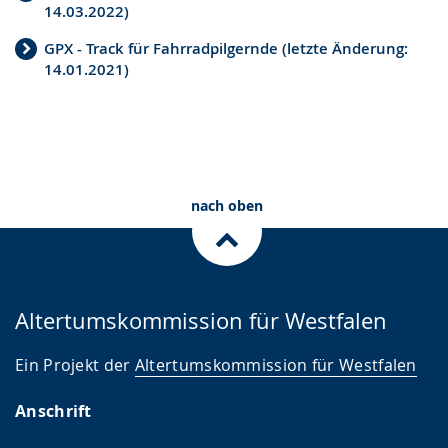
.
n
n
14.03.2022)
g
s
GPX - Track für Fahrradpilgernde (letzte Änderung:
.
p
14.01.2021)
r
a
c
h
nach oben
e
w
i
r
Altertumskommission für Westfalen
d
a
Ein Projekt der
Altertumskommission für Westfalen
n
Anschrift
g
e