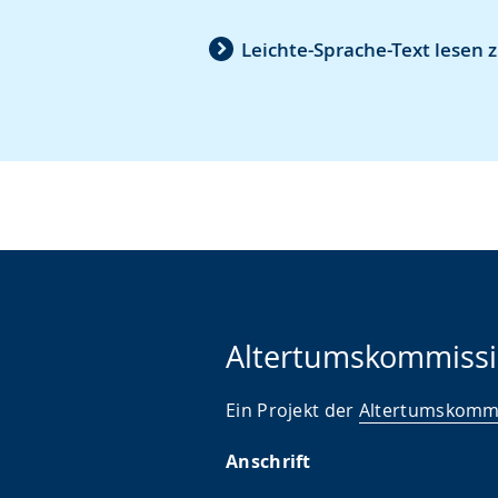
Zur
Aktiviere
Ein
Leichten
Audio-
Video
Leichte-Sprache-Text lesen 
Sprache
Unterstützung.
in
wechseln.
Deutscher
Gebärdensprache
wird
angezeigt.
Altertumskommissi
Ein Projekt der
Altertumskommi
Anschrift