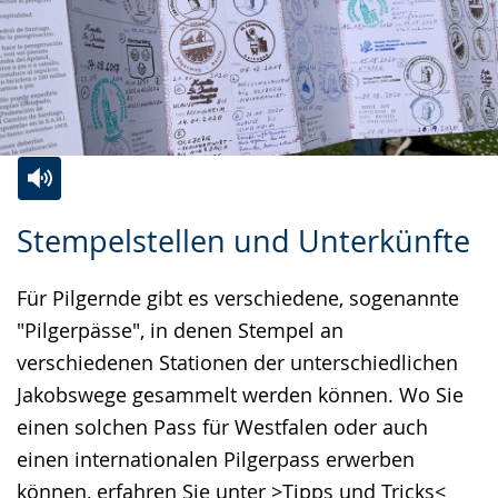
Zur
Aktiviere
Ein
Stempelstellen und Unterkünfte
Leichten
Audio-
Video
Sprache
Unterstützung.
in
Für Pilgernde gibt es verschiedene, sogenannte
wechseln.
Deutscher
"Pilgerpässe", in denen Stempel an
Gebärdensprache
verschiedenen Stationen der unterschiedlichen
wird
Jakobswege gesammelt werden können. Wo Sie
angezeigt.
einen solchen Pass für Westfalen oder auch
einen internationalen Pilgerpass erwerben
können, erfahren Sie unter >
Tipps und Tricks
<