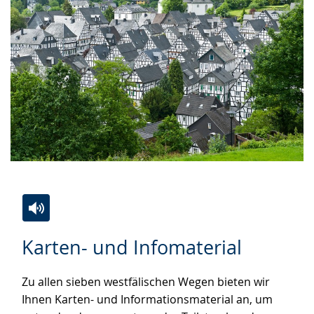
Zur
Aktiviere
Ein
Karten- und Infomaterial
Leichten
Audio-
Video
Sprache
Unterstützung.
in
Zu allen sieben westfälischen Wegen bieten wir
wechseln.
Deutscher
Ihnen Karten- und Informationsmaterial an, um
Gebärdensprache