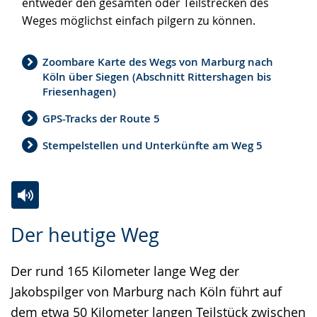
entweder den gesamten oder Teilstrecken des
wird
Weges möglichst einfach pilgern zu können.
angezeigt.
Zoombare Karte des Wegs von Marburg nach
Köln über Siegen (Abschnitt Rittershagen bis
Friesenhagen)
GPS-Tracks der Route 5
Stempelstellen und Unterkünfte am Weg 5
Zur
Aktiviere
Ein
Der heutige Weg
Leichten
Audio-
Video
Sprache
Unterstützung.
in
Der rund 165 Kilometer lange Weg der
wechseln.
Deutscher
Jakobspilger von Marburg nach Köln führt auf
Gebärdensprache
dem etwa 50 Kilometer langen Teilstück zwischen