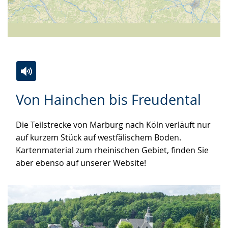
Zur
Aktiviere
Ein
Von Hainchen bis Freudental
Leichten
Audio-
Video
Sprache
Unterstützung.
in
Die Teilstrecke von Marburg nach Köln verläuft nur
wechseln.
Deutscher
auf kurzem Stück auf westfälischem Boden.
Gebärdensprache
Kartenmaterial zum rheinischen Gebiet, finden Sie
wird
aber ebenso auf unserer Website!
angezeigt.