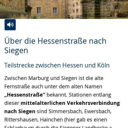
Zur
Aktiviere
Ein
Über die Hessenstraße nach
Leichten
Audio-
Video
Siegen
Sprache
Unterstützung.
in
wechseln.
Deutscher
Teilstrecke zwischen Hessen und Köln
Gebärdensprache
wird
Zwischen Marburg und Siegen ist die alte
angezeigt.
Fernstraße auch unter dem alten Namen
„Hessenstraße“
bekannt. Stationen entlang
dieser
mittelalterlichen Verkehrsverbindung
nach Siegen
sind Simmersbach, Ewersbach,
Rittershausen, Hainchen (hier gab es einen
Schlagbaum durch die Siegener Landhecke =