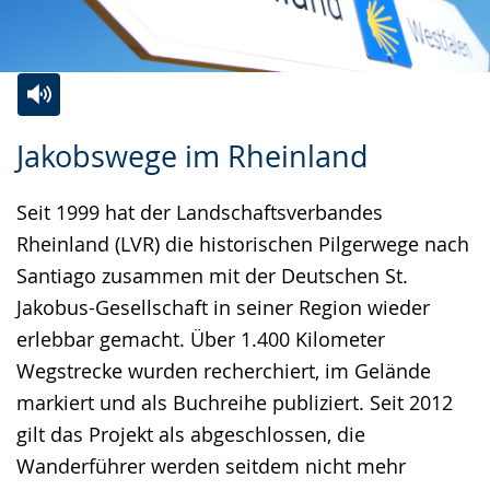
Zur
Aktiviere
Ein
Jakobswege im Rheinland
Leichten
Audio-
Video
Sprache
Unterstützung.
in
Seit 1999 hat der Landschaftsverbandes
wechseln.
Deutscher
Rheinland (LVR) die historischen Pilgerwege nach
Gebärdensprache
Santiago zusammen mit der Deutschen St.
wird
Jakobus-Gesellschaft in seiner Region wieder
angezeigt.
erlebbar gemacht. Über 1.400 Kilometer
Wegstrecke wurden recherchiert, im Gelände
markiert und als Buchreihe publiziert. Seit 2012
gilt das Projekt als abgeschlossen, die
Wanderführer werden seitdem nicht mehr