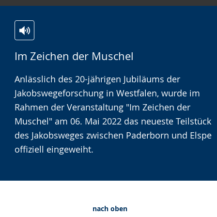
Zur
Aktiviere
Ein
Im Zeichen der Muschel
Leichten
Audio-
Video
Sprache
Unterstützung.
in
Anlässlich des 20-jährigen Jubiläums der
wechseln.
Deutscher
Jakobswegeforschung in Westfalen, wurde im
Gebärdensprache
Rahmen der Veranstaltung "Im Zeichen der
wird
Muschel" am 06. Mai 2022 das neueste Teilstück
angezeigt.
des Jakobsweges zwischen Paderborn und Elspe
offiziell eingeweiht.
nach oben