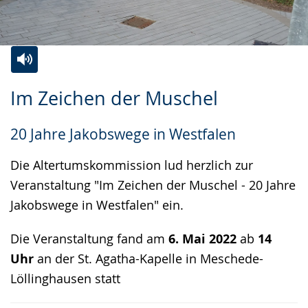
Zur
Aktiviere
Ein
Im Zeichen der Muschel
Leichten
Audio-
Video
Sprache
Unterstützung.
in
20 Jahre Jakobswege in Westfalen
wechseln.
Deutscher
Gebärdensprache
Die Altertumskommission lud herzlich zur
wird
Veranstaltung "Im Zeichen der Muschel - 20 Jahre
angezeigt.
Jakobswege in Westfalen" ein.
Die Veranstaltung fand am
6. Mai 2022
ab
14
Uhr
an der St. Agatha-Kapelle in Meschede-
Löllinghausen statt